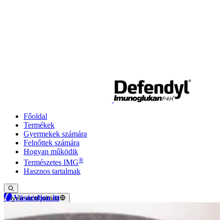
Főoldal
Termékek
Gyermekek számára
Felnőttek számára
Hogyan működik
®
Természetes IMG
Hasznos tartalmak
Vásároljon itt
Nyelv módosítása
Jelenlegi nyelv: Magyar