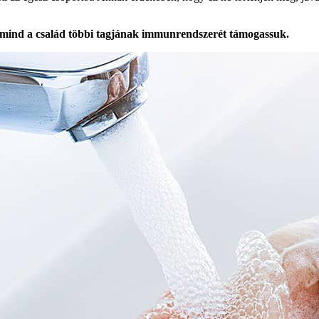
, mind a család többi tagjának immunrendszerét támogassuk.