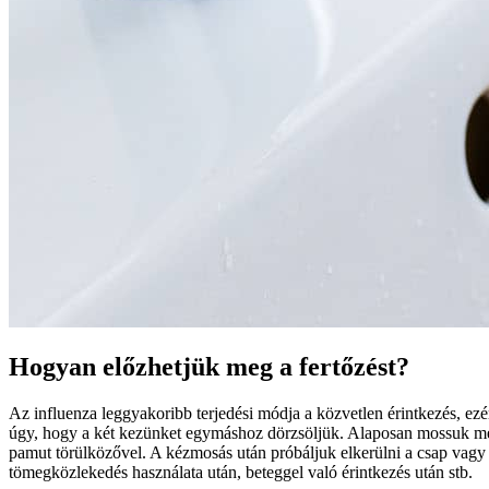
Hogyan előzhetjük meg a fertőzést?
Az influenza leggyakoribb terjedési módja a közvetlen érintkezés, e
úgy, hogy a két kezünket egymáshoz dörzsöljük. Alaposan mossuk meg az 
pamut törülközővel. A kézmosás után próbáljuk elkerülni a csap vagy k
tömegközlekedés használata után, beteggel való érintkezés után stb.