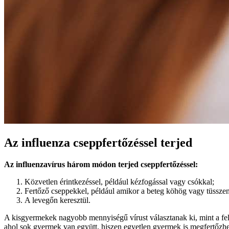
Az influenza cseppfertőzéssel terjed
Az influenzavírus három módon terjed cseppfertőzéssel:
Közvetlen érintkezéssel, például kézfogással vagy csókkal;
Fertőző cseppekkel, például amikor a beteg köhög vagy tüsszen
A levegőn keresztül.
A kisgyermekek nagyobb mennyiségű vírust választanak ki, mint a feln
ahol sok gyermek van együtt, hiszen egyetlen gyermek is megfertőzhet