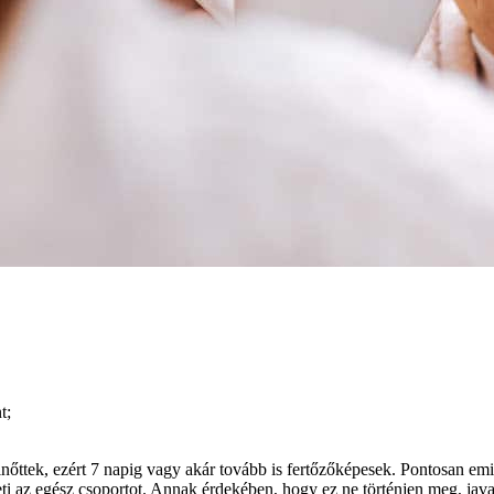
t;
őttek, ezért 7 napig vagy akár tovább is fertőzőképesek. Pontosan emi
i az egész csoportot. Annak érdekében, hogy ez ne történjen meg, java