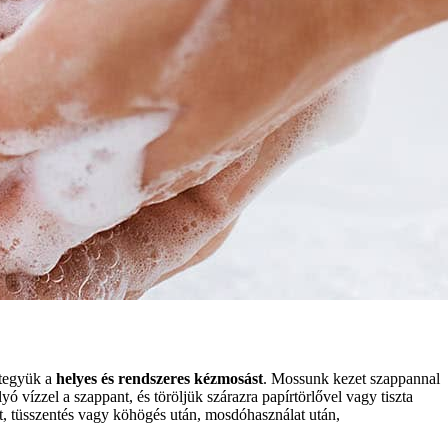
 tegyük a
helyes és rendszeres kézmosást
. Mossunk kezet szappannal
ó vízzel a szappant, és töröljük szárazra papírtörlővel vagy tiszta
tt, tüsszentés vagy köhögés után, mosdóhasználat után,