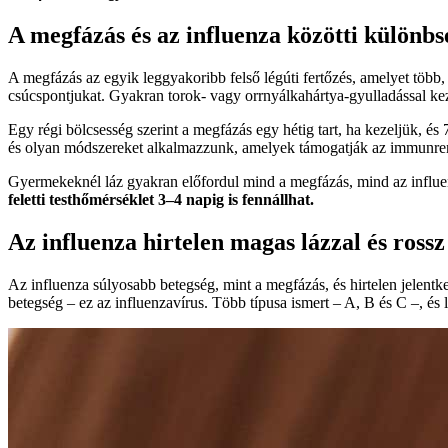
A megfázás és az influenza közötti különbs
A megfázás az egyik leggyakoribb felső légúti fertőzés, amelyet több, 
csúcspontjukat. Gyakran torok- vagy orrnyálkahártya-gyulladással ke
Egy régi bölcsesség szerint a megfázás egy hétig tart, ha kezeljük, é
és olyan módszereket alkalmazzunk, amelyek támogatják az immunren
Gyermekeknél láz gyakran előfordul mind a megfázás, mind az influenz
feletti testhőmérséklet 3–4 napig is fennállhat.
Az influenza hirtelen magas lázzal és rossz
Az influenza súlyosabb betegség, mint a megfázás, és hirtelen jelentk
betegség – ez az influenzavírus. Több típusa ismert – A, B és C –, és