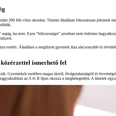
ég
mint 200 féle vírus okozhat. Tünetei általában fokozatosan jelennek meg
zdődik.
s 7 napig, ha nem. Ezen “bölcsességre” azonban nem érdemes hagyatkozni,
dszert.
a esetén. Általában a megfázott gyermek láza alacsonyabb és rövidebb 
 közérzettel ismerhető fel
ezik. Gyermekek esetében magas lázról, étvágytalanságról és levertségrő
 leggyakrabban az A és B típus okozza a megbetegedést. A tünetek egysz