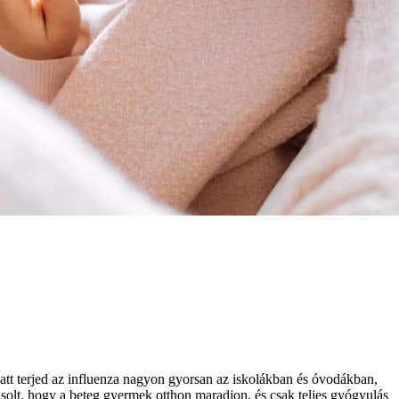
att terjed az influenza nagyon gyorsan az iskolákban és óvodákban,
solt, hogy a beteg gyermek otthon maradjon, és csak teljes gyógyulás