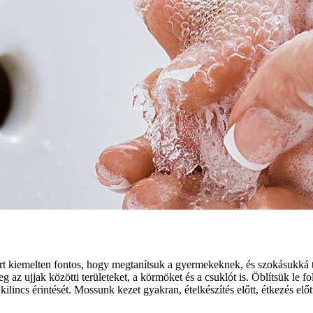
zért kiemelten fontos, hogy megtanítsuk a gyermekeknek, és szokásukká
ujjak közötti területeket, a körmöket és a csuklót is. Öblítsük le foly
ilincs érintését. Mossunk kezet gyakran, ételkészítés előtt, étkezés elő