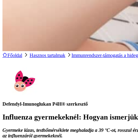
Főoldal
Hasznos tartalmak
Immunrendszer-támogatás a hideg
Defendyl-Imunoglukan P4H® szerkesztő
Influenza gyermekeknél: Hogyan ismerjük 
Gyermeke lázas, testhőmérséklete meghaladja a 39 °C-ot, rosszul ér
az influenzáról gyermekeknél.