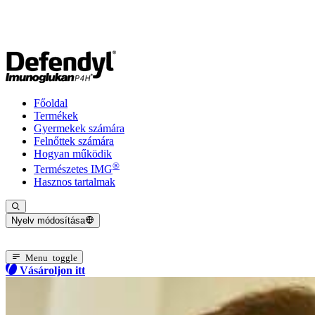
Főoldal
Termékek
Gyermekek számára
Felnőttek számára
Hogyan működik
®
Természetes IMG
Hasznos tartalmak
Nyelv módosítása
Jelenlegi nyelv: Magyar
Menu toggle
Vásároljon itt