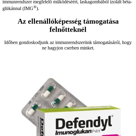
immunrendszer megfelelő működéséért, laskagombából izolált béta-
®
glükánnal (IMG
).
Az ellenállóképesség támogatása
felnőtteknél
Időben gondoskodjunk az immunrendszerünk támogatásáról, hogy
ne hagyjon cserben minket.