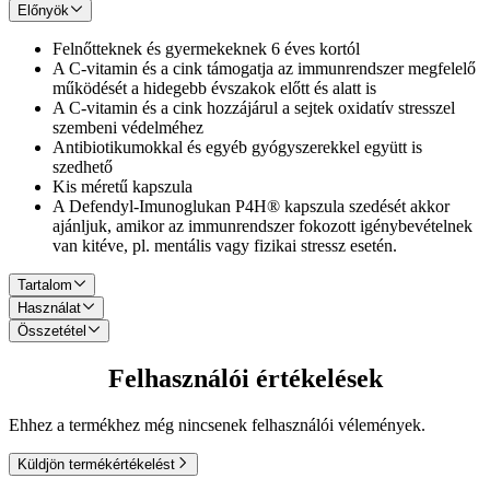
Előnyök
Felnőtteknek és gyermekeknek 6 éves kortól
A C-vitamin és a cink támogatja az immunrendszer megfelelő
működését a hidegebb évszakok előtt és alatt is
A C-vitamin és a cink hozzájárul a sejtek oxidatív stresszel
szembeni védelméhez
Antibiotikumokkal és egyéb gyógyszerekkel együtt is
szedhető
Kis méretű kapszula
A Defendyl-Imunoglukan P4H® kapszula szedését akkor
ajánljuk, amikor az immunrendszer fokozott igénybevételnek
van kitéve, pl. mentális vagy fizikai stressz esetén.
Tartalom
Használat
1 kapszula tartalma:
Összetétel
Ajánlott fogyasztási mennyiség és időtartam:
®
100 mg természetes eredetű IMG
(laskagombából izolált
®
Felhasználói értékelések
IMG
(laskagombából izolált pleurán), C-vitamin (kalcium-L-
6-14 éves gyermekeknek: 1 kapszula naponta;
pleurán)
aszkorbát), cink (cink-citrát), csomósodást gátló szerek (
14 évesnél idősebb gyermekeknek és felnőtteknek: napi 1-3
60 mg C-vitamin (75% NRV)
mikrokristályos cellulóz és magnézium-sztearát), kapszula
kapszula.
5 mg cink (50% NRV)
Ehhez a termékhez még nincsenek felhasználói vélemények.
(hidroxipropil-metil-cellulóz), színezék (klorofillin-rézkomplex).
Az immunrendszer működésének támogatására az ajánlott
adag 2-3 hónapig történő szedése javasolt.
Küldjön termékértékelést
A kapszulát ne rágja szét! Vegye be egy pohár vízzel, és