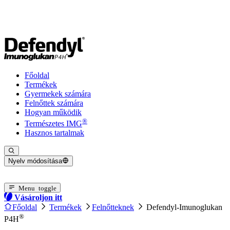
Főoldal
Termékek
Gyermekek számára
Felnőttek számára
Hogyan működik
®
Természetes IMG
Hasznos tartalmak
Nyelv módosítása
Jelenlegi nyelv: Magyar
Menu toggle
Vásároljon itt
Főoldal
Termékek
Felnőtteknek
Defendyl-Imunoglukan
®
P4H