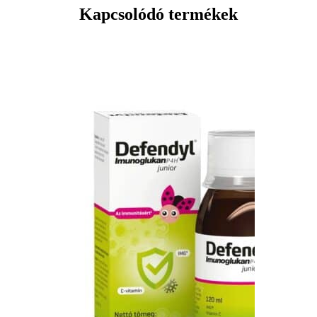
nyelje le egészben. Szükség esetén a kapszulát fel lehet nyitni,
Kapcsolódó termékek
és a tartalmát egy kanálra rázni, majd kevés folyadékkal,
lehetőleg gyümölcslével bevenni. A kapszulát éhgyomorra,
reggeli előtt fél órával, vagy este lefekvés előtt vegye be.
®
A Defendyl-Imunoglukan P4H
kapszula cukorbetegek és
allergiások számára is alkalmas. Nem tartalmaz glutént és
laktózt. A kapszula növényi eredetű, alkalmas vegánok
számára is. Mentes az allergénektől: tejfehérjétől, laktóztól,
gluténtól, tojástól, haltól, földimogyorótól, szezámmagtól,
szójától, diótól, zellertől, mustártól, rákféléktől és
puhatestűektől.
®
A Defendyl-Imunoglukan P4H
kapszula nem alkalmas 6 év
alatti gyermekek számára. Kisgyermekektől elzárva tartandó!
Sötét és száraz helyen, legfeljebb 25 °C-on tárolandó.