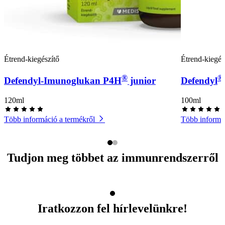
Étrend-kiegészítő
Étrend-kiegés
®
®
Defendyl-Imunoglukan P4H
junior
Defendyl
120ml
100ml
Több információ a termékről
Több informác
Tudjon meg többet az immunrendszerről
Iratkozzon fel hírlevelünkre!