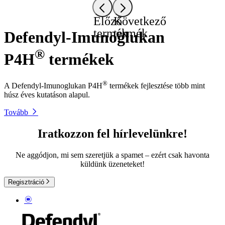
Előző
Következő
termék
termék
Defendyl-Imunoglukan
®
P4H
termékek
®
A Defendyl-Imunoglukan P4H
termékek fejlesztése több mint
húsz éves kutatáson alapul.
Tovább
Iratkozzon fel hírlevelünkre!
Ne aggódjon, mi sem szeretjük a spamet – ezért csak havonta
küldünk üzeneteket!
Regisztráció