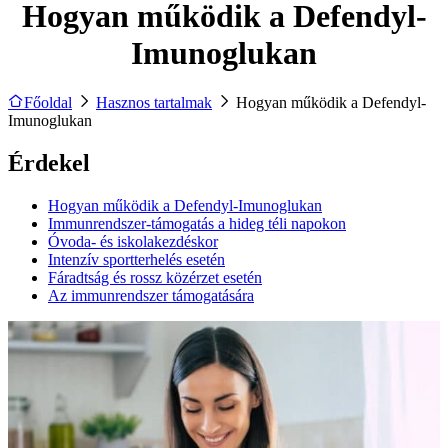
Hogyan működik a Defendyl-
Imunoglukan
Főoldal
Hasznos tartalmak
Hogyan működik a Defendyl-
Imunoglukan
Érdekel
Hogyan működik a Defendyl-Imunoglukan
Immunrendszer-támogatás a hideg téli napokon
Óvoda- és iskolakezdéskor
Intenzív sportterhelés esetén
Fáradtság és rossz közérzet esetén
Az immunrendszer támogatására