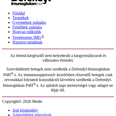
Főoldal
Termékek
Gyermekek számára
Felnőttek számára
Hogyan működik
®
Természetes IMG
Hasznos tartalmak
Az étrend-kiegészítő nem helyettesíti a kiegyensúlyozott és
változatos étrendet.
Szervátültetett betegek nem szedhetik a Defendyl-Imunoglukan
®
P4H
-t. Az immunszuppresszív kezelésben részesülő betegek csak
orvosukkal folytatott konzultációt követően szedhetik a Defendyl-
®
Imunoglukan P4H
-t. Az ajánlott napi mennyiséget vagy adagot ne
lépje túl.
Copyright© 2026 Medis
Jogi közlemény
Adatvédelmi irányelvek