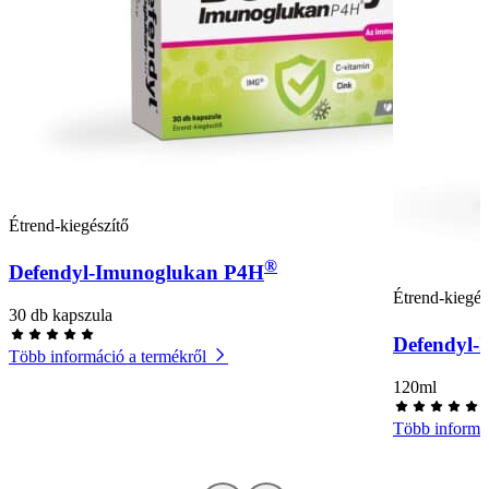
Étrend-kiegészítő
®
Defendyl-Imunoglukan P4H
Étrend-kiegés
30 db kapszula
Defendyl-
Több információ a termékről
120ml
Több informác