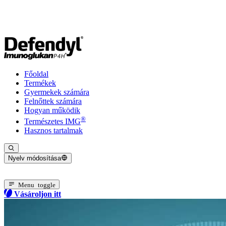
Főoldal
Termékek
Gyermekek számára
Felnőttek számára
Hogyan működik
®
Természetes IMG
Hasznos tartalmak
Nyelv módosítása
Jelenlegi nyelv: Magyar
Menu toggle
Vásároljon itt